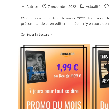
Auteur/autrice
Publication
Post
Co
Autrice
7 novembre 2022
Actualité
de
publiée :
category:
de
la
la
C'est la nouveauté de cette année 2022 : les box de No
publication :
pub
précommande et en édition limitée, il n'y en aura do
Elles
Continuer La Lecture
Sont
Belles,
Mes
Box,
Elles
Sont
Belles
!