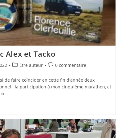
ec Alex et Tacko
Post
Commentaires
022
Être auteur
0 commentaire
category:
de
la
i de faire coïncider en cette fin d'année deux
publication :
nnel : la participation à mon cinquième marathon, et
ion…