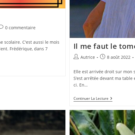
Commentaires
0 commentaire
de
a
e scolaire. C'est aussi le mois
Il me faut le tom
ublication :
lent. Frédérique, dans 7
Auteur/autrice
Publication
Autrice
8 août 2022
de
publiée :
la
Elle est arrivée droit sur mon
publication :
S’est arrêtée devant ma table 
ci. En…
Il
Continuer La Lecture
Me
Faut
Le
Tome
2
!