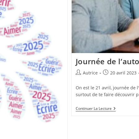
Journée de l’aut
Auteur/autrice
Publication
Autrice
20 avril 2023
de
publiée :
la
On est le 21 avril, journée de 
publication :
surtout de te faire découvrir pl
Journée
Continuer La Lecture
De
L’autoédition