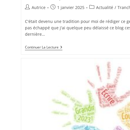
Auteur/autrice
Publication
Post
Autrice
1 janvier 2025
Actualité
/
Tranch
de
publiée :
category:
la
C'était devenu une tradition pour moi de rédiger ce gen
publication :
pas échappé que j'ai quelque peu délaissé ce blog c
dernière…
Ciao
Continuer La Lecture
2024,
Bienvenue
2025