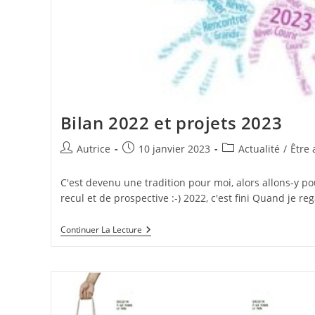
Bilan 2022 et projets 2023
Auteur/autrice
Publication
Post
Autrice
10 janvier 2023
Actualité
/
Être 
de
publiée :
category:
la
C'est devenu une tradition pour moi, alors allons-y po
publication :
recul et de prospective :-) 2022, c'est fini Quand je reg
Bilan
Continuer La Lecture
2022
Et
Projets
2023