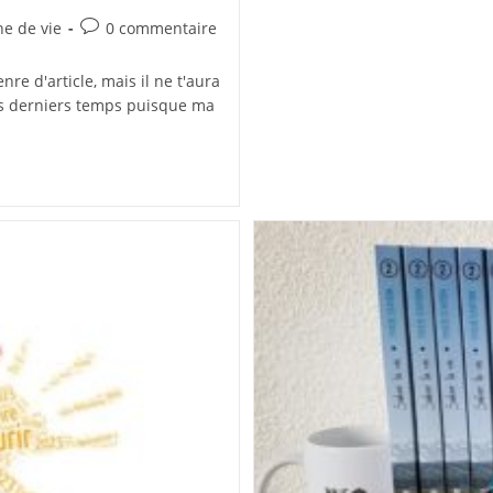
Commentaires
e de vie
0 commentaire
de
la
re d'article, mais il ne t'aura
publication :
es derniers temps puisque ma