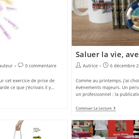
Saluer la vie, av
Commentaires
Auteur/autrice
Publication
auteur
0 commentaire
Autrice
6 décembre 2
de
de
publiée :
la
la
ur cet exercice de prise de
Comme au printemps, j'ai chois
publication :
publication :
arde ce que j'écrivais il y…
événements majeurs. Un perso
un professionnel : la publicat
Saluer
Continuer La Lecture
La
Vie,
Avec
Alex
Et
Tacko