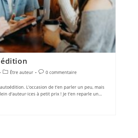
oédition
Post
Commentaires
Être auteur
0 commentaire
category:
de
la
l'autoédition. L'occasion de t'en parler un peu, mais
publication :
ein d'auteur·ices à petit prix ! Je t'en reparle un…