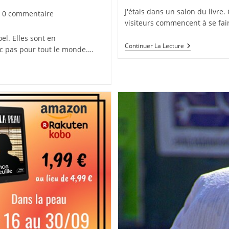
publication :
J'étais dans un salon du livre. 
mmentaires
0 commentaire
visiteurs commencent à se faire
ël. Elles sont en
lication :
Je
Continuer La Lecture
nc pas pour tout le monde.…
Ne
Vous
Avais
Pas
Vue
!