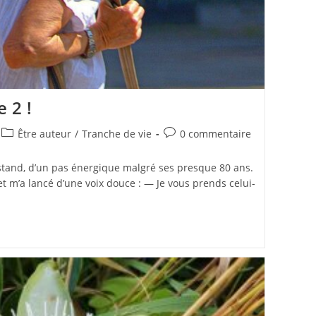
e 2 !
Post
Commentaires
Être auteur
/
Tranche de vie
0 commentaire
category:
de
la
 stand, d’un pas énergique malgré ses presque 80 ans.
publication :
et m’a lancé d’une voix douce : — Je vous prends celui-