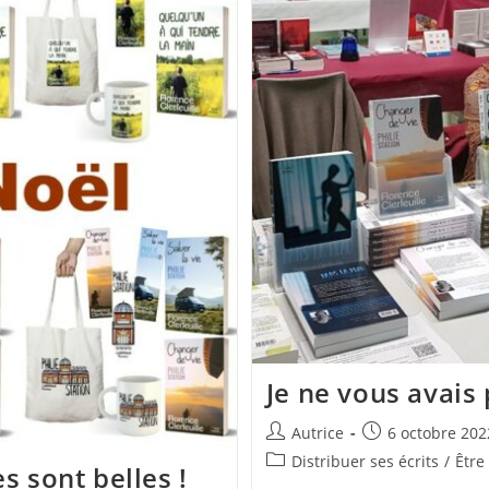
Je ne vous avais 
Auteur/autrice
Publication
Autrice
6 octobre 202
de
publiée :
Post
Distribuer ses écrits
/
Être
es sont belles !
la
category: