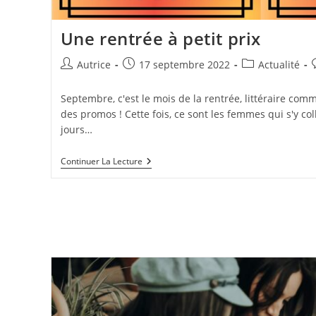
Une rentrée à petit prix
Auteur/autrice
Publication
Post
Autrice
17 septembre 2022
Actualité
de
publiée :
category:
la
l
Septembre, c'est le mois de la rentrée, littéraire comm
publication :
p
des promos ! Cette fois, ce sont les femmes qui s'y col
jours…
Une
Continuer La Lecture
Rentrée
À
Petit
Prix