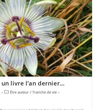
 un livre l’an dernier…
Post
2
Être auteur
/
Tranche de vie
category: