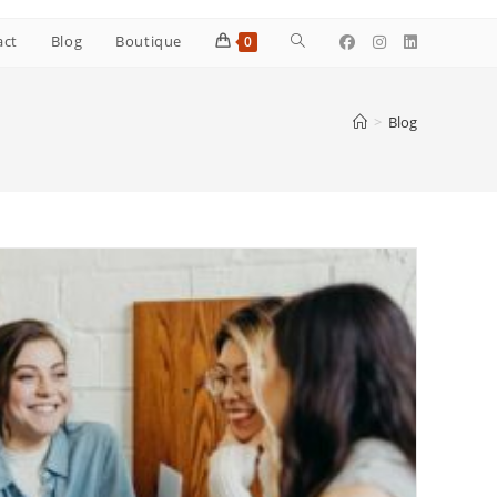
Toggle
act
Blog
Boutique
0
website
>
Blog
search