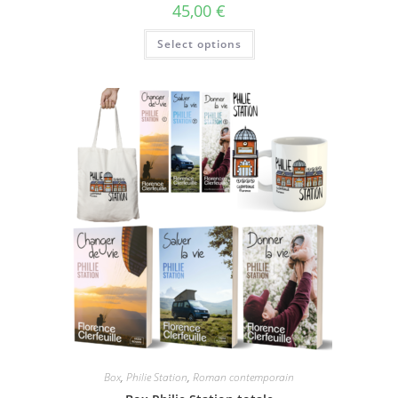
45,00
€
Select options
Box
,
Philie Station
,
Roman contemporain