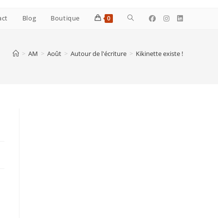
Toggle
act
Blog
Boutique
0
website
>
AM
>
Août
>
Autour de l'écriture
>
Kikinette existe !
search