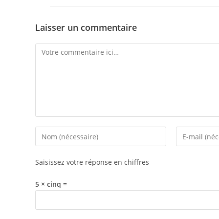
Laisser un commentaire
Comment
Enter
Enter
your
your
name
email
Saisissez votre réponse en chiffres
or
address
username
to
5 × cinq =
to
comment
comment