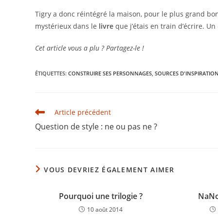
Tigry a donc réintégré la maison, pour le plus grand bon
mystérieux dans le
livre
que j’étais en train d’écrire. Un
Cet article vous a plu ? Partagez-le !
ÉTIQUETTES
:
CONSTRUIRE SES PERSONNAGES
,
SOURCES D'INSPIRATIO
Read
Article précédent
more
Question de style : ne ou pas ne ?
articles
VOUS DEVRIEZ ÉGALEMENT AIMER
Pourquoi une trilogie ?
NaNoW
10 août 2014