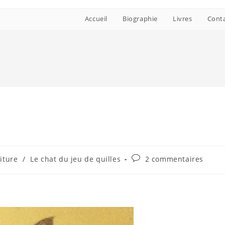
Accueil
Biographie
Livres
Cont
Commentaires
iture
/
Le chat du jeu de quilles
2 commentaires
de
la
publication :