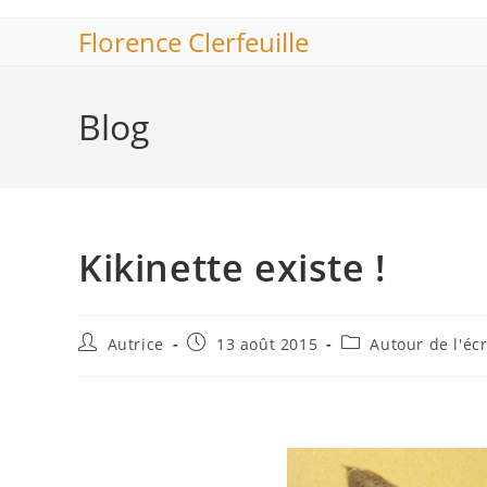
Skip
Florence Clerfeuille
to
content
Blog
Kikinette existe !
Auteur/autrice
Publication
Post
Autrice
13 août 2015
Autour de l'écr
de
publiée :
category:
la
publication :