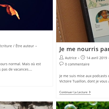
écriture
/
Être auteur
Je me nourris par
Auteur/autrice
Publication
Autrice
14 avril 2019
de
publiée :
 cours normal. Mais où est
Commentaires
0 commentaire
la
de
nds pas de vacances.…
publication :
la
Je me suis mise aux podcasts q
publication :
Victoire Tuaillon, dont je vous
Je
Continuer La Lecture
Me
Nourris
Par
Les