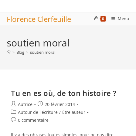
Skip
to
Florence Clerfeuille
content
Menu
0
soutien moral
>
Blog
>
soutien moral
Tu en es où, de ton histoire ?
Auteur/autrice
Publication
Autrice
20 février 2014
de
publiée :
Post
Autour de l'écriture
/
Être auteur
la
category:
Commentaires
0 commentaire
publication :
de
la
Il y a des phrases toutes simples, pour ne pas dire