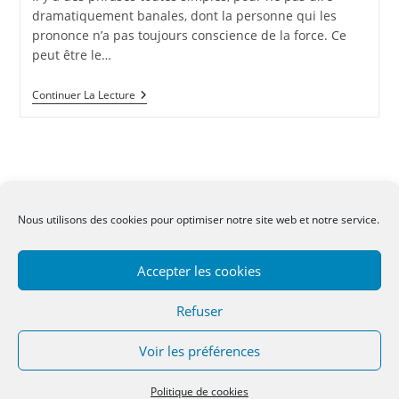
publication :
dramatiquement banales, dont la personne qui les
prononce n’a pas toujours conscience de la force. Ce
peut être le…
Tu
Continuer La Lecture
En
Es
Où,
De
Ton
Histoire
?
Nous utilisons des cookies pour optimiser notre site web et notre service.
CGV
-
Mentions légales
-
Contact
Accepter les cookies
Refuser
Voir les préférences
Copyright 2022 - OceanWP Theme by OceanWP
Politique de cookies