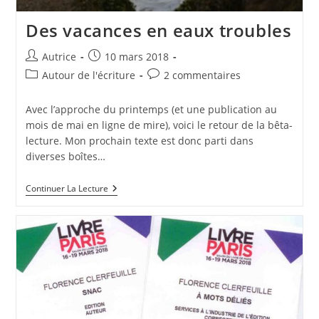
Des vacances en eaux troubles
Auteur/autrice
Publication
Autrice
10 mars 2018
de
publiée :
Post
Commentaires
Autour de l'écriture
2 commentaires
la
category:
de
publication :
la
Avec l’approche du printemps (et une publication au
publication :
mois de mai en ligne de mire), voici le retour de la bêta-
lecture. Mon prochain texte est donc parti dans
diverses boîtes…
Des
Continuer La Lecture
Vacances
En
Eaux
Troubles