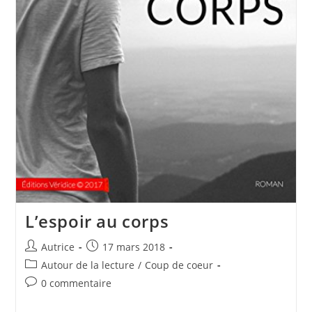
L’espoir au corps
Auteur/autrice
Publication
Autrice
17 mars 2018
de
publiée :
Post
Autour de la lecture
/
Coup de coeur
la
category:
Commentaires
0 commentaire
publication :
de
la