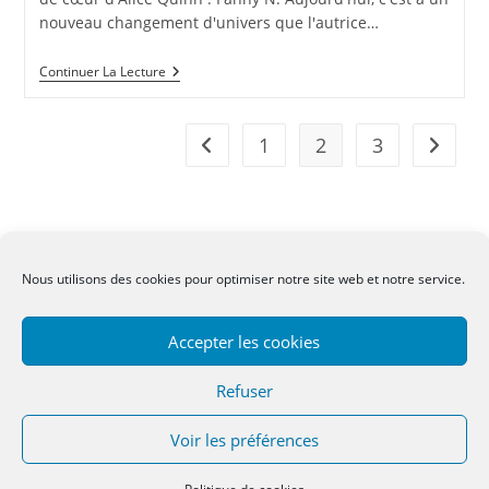
nouveau changement d'univers que l'autrice…
La
Continuer La Lecture
Lettre
Froissée
1
2
3
Go to the previous page
Aller à 
Nous utilisons des cookies pour optimiser notre site web et notre service.
CGV
-
Mentions légales
-
Contact
Accepter les cookies
Refuser
Voir les préférences
Copyright 2022 - OceanWP Theme by OceanWP