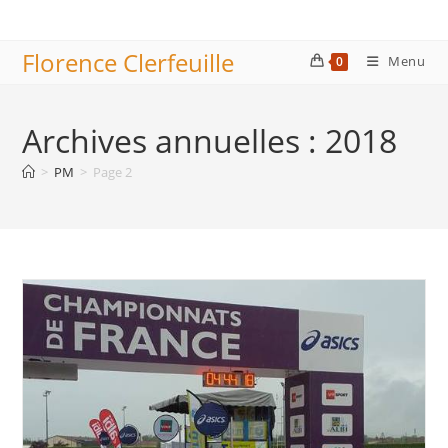
Skip
to
Florence Clerfeuille
content
Menu
0
Archives annuelles : 2018
>
PM
>
Page 2