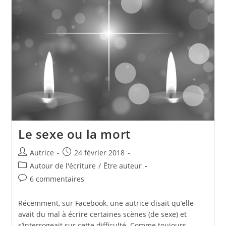
?
Le sexe ou la mort
Auteur/autrice
Publication
Autrice
24 février 2018
de
publiée :
Post
Autour de l'écriture
/
Être auteur
la
category:
Commentaires
6 commentaires
publication :
de
la
Récemment, sur Facebook, une autrice disait qu’elle
publication :
avait du mal à écrire certaines scènes (de sexe) et
s’interrogeait sur cette difficulté. Comme toujours,