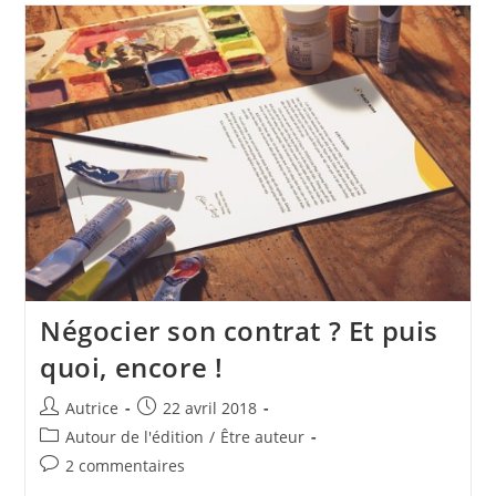
De
L’être
!
Négocier son contrat ? Et puis
quoi, encore !
Auteur/autrice
Publication
Autrice
22 avril 2018
de
publiée :
Post
Autour de l'édition
/
Être auteur
la
category:
Commentaires
2 commentaires
publication :
de