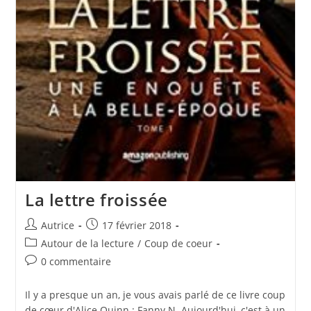
La lettre froissée
Auteur/autrice
Publication
Autrice
17 février 2018
de
publiée :
Post
Autour de la lecture
/
Coup de coeur
la
category:
Commentaires
0 commentaire
publication :
de
la
Il y a presque un an, je vous avais parlé de ce livre coup
publication :
de cœur d'Alice Quinn : Fanny N. Aujourd'hui, c'est à un