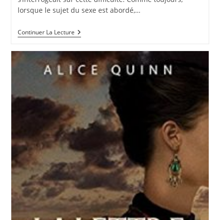
lorsque le sujet du sexe est abordé,…
Le
Continuer La Lecture
Sexe
Ou
La
Mort