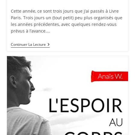
la
category:
de
publication :
la
Cette année, ce sont trois jours que j’ai passés à Livre
publication :
Paris. Trois jours un (tout petit) peu plus organisés que
les années précédentes, avec quelques rendez-vous
prévus à l’avance.…
L’ivre
Continuer La Lecture
Paris
2018