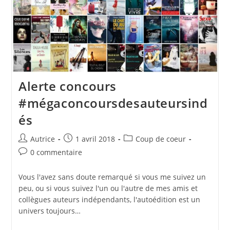
Alerte concours
#mégaconcoursdesauteursind
és
Auteur/autrice
Publication
Post
Autrice
1 avril 2018
Coup de coeur
de
publiée :
category:
Commentaires
0 commentaire
la
de
publication :
la
Vous l'avez sans doute remarqué si vous me suivez un
publication :
peu, ou si vous suivez l'un ou l'autre de mes amis et
collègues auteurs indépendants, l'autoédition est un
univers toujours…