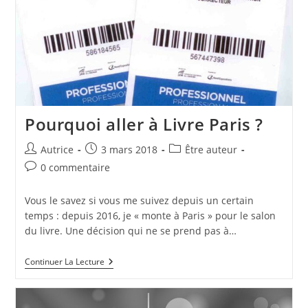
Pourquoi aller à Livre Paris ?
Auteur/autrice
Publication
Post
Autrice
3 mars 2018
Être auteur
de
publiée :
category:
Commentaires
0 commentaire
la
de
publication :
la
Vous le savez si vous me suivez depuis un certain
publication :
temps : depuis 2016, je « monte à Paris » pour le salon
du livre. Une décision qui ne se prend pas à…
Pourquoi
Continuer La Lecture
Aller
À
Livre
Paris