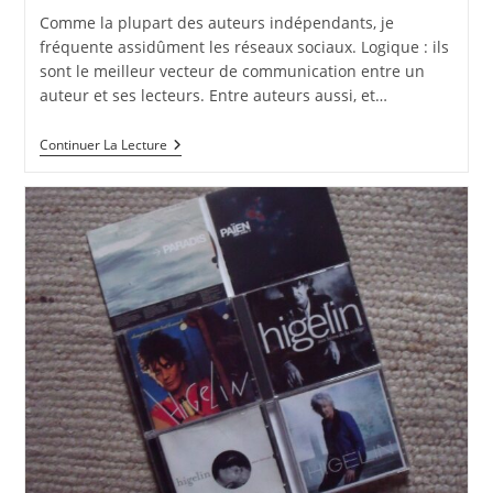
la
Comme la plupart des auteurs indépendants, je
publication :
fréquente assidûment les réseaux sociaux. Logique : ils
sont le meilleur vecteur de communication entre un
auteur et ses lecteurs. Entre auteurs aussi, et…
Négocier
Continuer La Lecture
Son
Contrat
?
Et
Puis
Quoi,
Encore
!