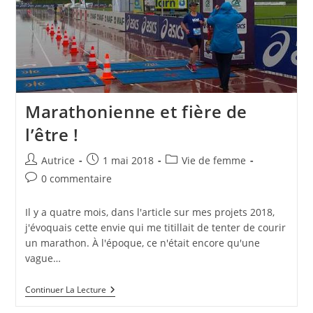
Marathonienne et fière de
l’être !
Auteur/autrice
Publication
Post
Autrice
1 mai 2018
Vie de femme
de
publiée :
category:
Commentaires
0 commentaire
la
de
publication :
la
Il y a quatre mois, dans l'article sur mes projets 2018,
publication :
j'évoquais cette envie qui me titillait de tenter de courir
un marathon. À l'époque, ce n'était encore qu'une
vague…
Marathonienne
Continuer La Lecture
Et
Fière