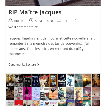
RIP Maître Jacques
Auteur/autrice
Publication
Post
Autrice
8 avril 2018
Actualité
de
publiée :
category:
Commentaires
0 commentaire
la
de
publication :
la
Jacques Higelin vient de mourir et cette nouvelle a fait
publication :
remonter à ma mémoire des tas de souvenirs… J’ai
douze ans. Tous les soirs, en rentrant du collège,
j’allume le…
RIP
Continuer La Lecture
Maître
Jacques