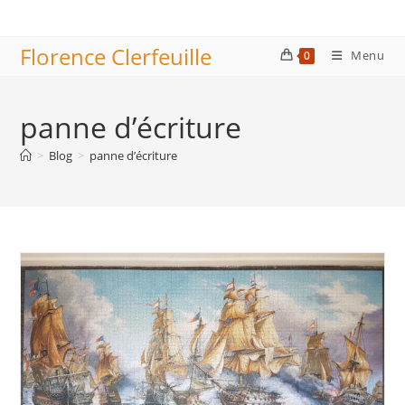
Skip
to
Florence Clerfeuille
content
Menu
0
panne d’écriture
>
Blog
>
panne d’écriture