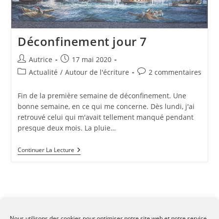
Déconfinement jour 7
Auteur/autrice
Publication
Autrice
17 mai 2020
de
publiée :
Post
Commentaires
Actualité
/
Autour de l'écriture
2 commentaires
la
category:
de
publication :
la
Fin de la première semaine de déconfinement. Une
publication :
bonne semaine, en ce qui me concerne. Dès lundi, j'ai
retrouvé celui qui m'avait tellement manqué pendant
presque deux mois. La pluie…
Déconfinement
Continuer La Lecture
Jour
7
Nous utilisons des cookies pour optimiser notre site web et notre service.