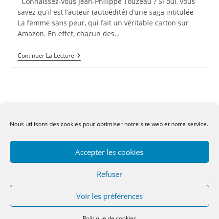
Connaissez-vous Jean-Philippe Touzeau ? Si oui, vous
publication :
savez qu’il est l’auteur (autoédité) d’une saga intitulée
La femme sans peur, qui fait un véritable carton sur
Amazon. En effet, chacun des…
Marketing
Continuer La Lecture
Éthique
Et
Marketing
Répulsif
Nous utilisons des cookies pour optimiser notre site web et notre service.
CGV
-
Mentions légales
-
Contact
Accepter les cookies
Refuser
Voir les préférences
Copyright 2022 - OceanWP Theme by OceanWP
Politique de cookies