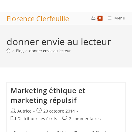
Skip
to
Florence Clerfeuille
content
Menu
0
donner envie au lecteur
>
Blog
>
donner envie au lecteur
Marketing éthique et
marketing répulsif
Auteur/autrice
Publication
Autrice
20 octobre 2014
de
publiée :
Post
Commentaires
Distribuer ses écrits
2 commentaires
la
category:
de
publication :
la