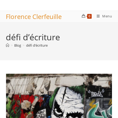
Skip
to
Florence Clerfeuille
content
Menu
0
défi d’écriture
>
Blog
>
défi d’écriture