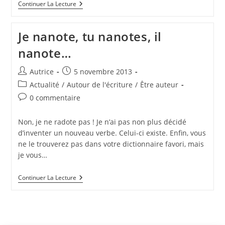
NaNoWriMo
Continuer La Lecture
2016,
C’est
Parti
Je nanote, tu nanotes, il
!
nanote…
Auteur/autrice
Publication
Autrice
5 novembre 2013
de
publiée :
Post
Actualité
/
Autour de l'écriture
/
Être auteur
la
category:
Commentaires
0 commentaire
publication :
de
la
Non, je ne radote pas ! Je n’ai pas non plus décidé
publication :
d’inventer un nouveau verbe. Celui-ci existe. Enfin, vous
ne le trouverez pas dans votre dictionnaire favori, mais
je vous…
Je
Continuer La Lecture
Nanote,
Tu
Nanotes,
Il
Nanote…