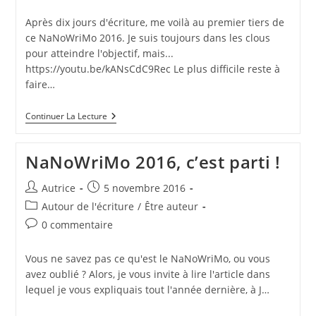
de
la
Après dix jours d'écriture, me voilà au premier tiers de
publication :
ce NaNoWriMo 2016. Je suis toujours dans les clous
pour atteindre l'objectif, mais...
https://youtu.be/kANsCdC9Rec Le plus difficile reste à
faire…
NaNoWriMo
Continuer La Lecture
2016,
Premier
Tiers
NaNoWriMo 2016, c’est parti !
Auteur/autrice
Publication
Autrice
5 novembre 2016
de
publiée :
Post
Autour de l'écriture
/
Être auteur
la
category:
Commentaires
0 commentaire
publication :
de
la
Vous ne savez pas ce qu'est le NaNoWriMo, ou vous
publication :
avez oublié ? Alors, je vous invite à lire l'article dans
lequel je vous expliquais tout l'année dernière, à J…