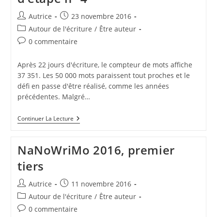
Auteur/autrice
Publication
Autrice
23 novembre 2016
de
publiée :
Post
Autour de l'écriture
/
Être auteur
la
category:
Commentaires
0 commentaire
publication :
de
la
Après 22 jours d'écriture, le compteur de mots affiche
publication :
37 351. Les 50 000 mots paraissent tout proches et le
défi en passe d'être réalisé, comme les années
précédentes. Malgré…
NaNoWriMo
Continuer La Lecture
2016
–
Point
NaNoWriMo 2016, premier
D’étape
N°
tiers
4
Auteur/autrice
Publication
Autrice
11 novembre 2016
de
publiée :
Post
Autour de l'écriture
/
Être auteur
la
category:
Commentaires
0 commentaire
publication :