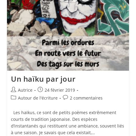
Un haïku par jour
Auteur/autrice
Publication
Autrice
24 février 2019
de
publiée :
Post
Commentaires
Autour de l'écriture
2 commentaires
la
category:
de
publication :
la
Les haïkus, ce sont de petits poèmes extrêmement
publication :
courts de tradition japonaise. Des espèces
d’instantanés qui restituent une ambiance, souvent liés
à une saison. Je savais que cela existait,…