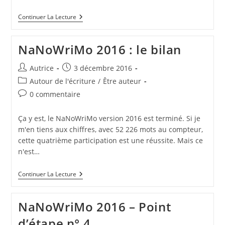
Un
Continuer La Lecture
Haïku
Par
Jour
NaNoWriMo 2016 : le bilan
Auteur/autrice
Publication
Autrice
3 décembre 2016
de
publiée :
Post
Autour de l'écriture
/
Être auteur
la
category:
Commentaires
0 commentaire
publication :
de
la
Ça y est, le NaNoWriMo version 2016 est terminé. Si je
publication :
m'en tiens aux chiffres, avec 52 226 mots au compteur,
cette quatrième participation est une réussite. Mais ce
n'est…
NaNoWriMo
Continuer La Lecture
2016
:
Le
NaNoWriMo 2016 – Point
Bilan
d’étape n° 4