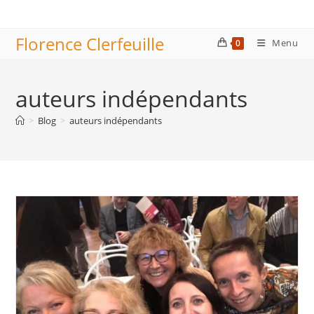
Skip
to
Florence Clerfeuille
content
Menu
0
auteurs indépendants
>
Blog
>
auteurs indépendants