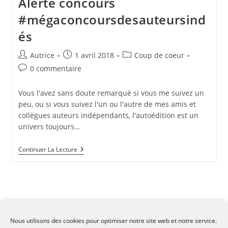
Alerte concours
#mégaconcoursdesauteursind
és
Auteur/autrice
Publication
Post
Autrice
1 avril 2018
Coup de coeur
de
publiée :
category:
Commentaires
0 commentaire
la
de
publication :
la
Vous l'avez sans doute remarqué si vous me suivez un
publication :
peu, ou si vous suivez l'un ou l'autre de mes amis et
collègues auteurs indépendants, l'autoédition est un
univers toujours…
Alerte
Continuer La Lecture
Concours
#mégaconcoursdesauteursindés
Nous utilisons des cookies pour optimiser notre site web et notre service.