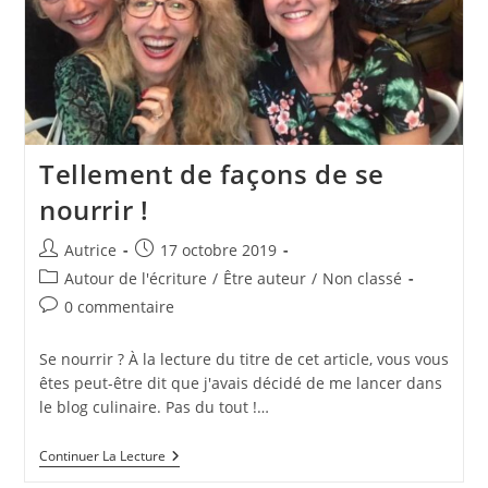
Tellement de façons de se
nourrir !
Auteur/autrice
Publication
Autrice
17 octobre 2019
de
publiée :
Post
Autour de l'écriture
/
Être auteur
/
Non classé
la
category:
Commentaires
0 commentaire
publication :
de
la
Se nourrir ? À la lecture du titre de cet article, vous vous
publication :
êtes peut-être dit que j'avais décidé de me lancer dans
le blog culinaire. Pas du tout !…
Tellement
Continuer La Lecture
De