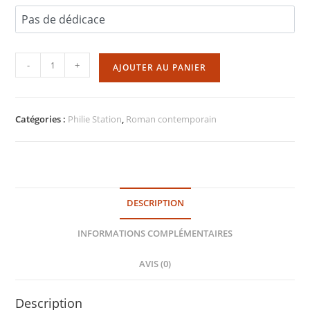
quantité
-
+
AJOUTER AU PANIER
de
Donner
la
Catégories :
Philie Station
,
Roman contemporain
vie
(Philie
Station)
DESCRIPTION
INFORMATIONS COMPLÉMENTAIRES
AVIS (0)
Description