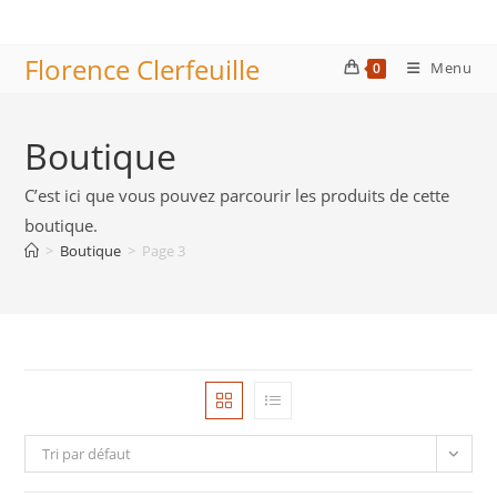
Skip
to
Florence Clerfeuille
content
Menu
0
Boutique
C’est ici que vous pouvez parcourir les produits de cette
boutique.
>
Boutique
>
Page 3
Tri par défaut