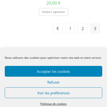
20,00
€
Select options
1
2
3
Nous utilisons des cookies pour optimiser notre site web et notre service.
CGV
-
Mentions légales
-
Contact
Accepter les cookies
Refuser
Voir les préférences
Copyright 2022 - OceanWP Theme by OceanWP
Politique de cookies