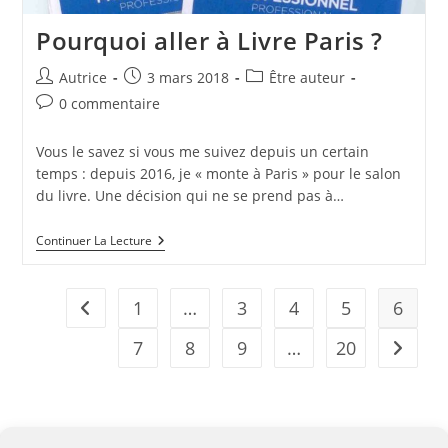
Pourquoi aller à Livre Paris ?
Auteur/autrice
Publication
Post
Autrice
3 mars 2018
Être auteur
de
publiée :
category:
Commentaires
0 commentaire
la
de
publication :
la
Vous le savez si vous me suivez depuis un certain
publication :
temps : depuis 2016, je « monte à Paris » pour le salon
du livre. Une décision qui ne se prend pas à…
Pourquoi
Continuer La Lecture
Aller
À
Livre
Paris
1
…
3
4
5
6
Go to the previous page
?
7
8
9
…
20
Aller à 