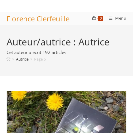
Skip
to
Florence Clerfeuille
content
Menu
0
Auteur/autrice :
Autrice
Cet auteur a écrit 192 articles
>
Autrice
>
Page 6