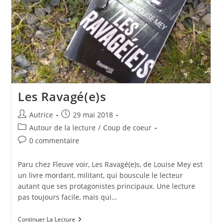
Les Ravagé(e)s
Auteur/autrice
Publication
Autrice
29 mai 2018
de
publiée :
Post
Autour de la lecture
/
Coup de coeur
la
category:
Commentaires
0 commentaire
publication :
de
la
Paru chez Fleuve voir, Les Ravagé(e)s, de Louise Mey est
publication :
un livre mordant, militant, qui bouscule le lecteur
autant que ses protagonistes principaux. Une lecture
pas toujours facile, mais qui…
Les
Continuer La Lecture