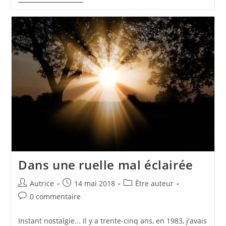
Ravagé(e)s
Dans une ruelle mal éclairée
Auteur/autrice
Publication
Post
Autrice
14 mai 2018
Être auteur
de
publiée :
category:
Commentaires
0 commentaire
la
de
publication :
la
Instant nostalgie... Il y a trente-cinq ans, en 1983, j'avais