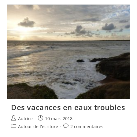
Corps
Des vacances en eaux troubles
Auteur/autrice
Publication
Autrice
10 mars 2018
de
publiée :
Post
Commentaires
Autour de l'écriture
2 commentaires
la
category:
de