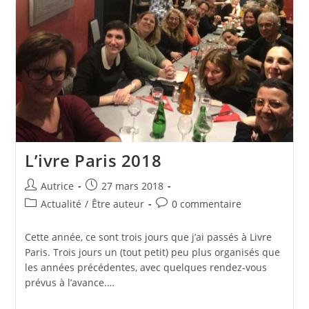
L’ivre Paris 2018
Auteur/autrice
Publication
Autrice
27 mars 2018
de
publiée :
Post
Commentaires
Actualité
/
Être auteur
0 commentaire
la
category:
de
publication :
la
Cette année, ce sont trois jours que j’ai passés à Livre
publication :
Paris. Trois jours un (tout petit) peu plus organisés que
les années précédentes, avec quelques rendez-vous
prévus à l’avance.…