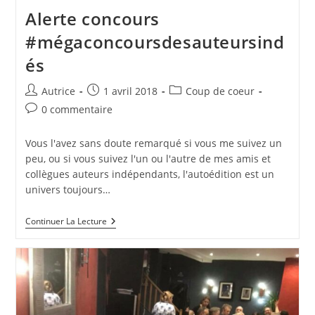
Alerte concours
#mégaconcoursdesauteursind
és
Auteur/autrice
Publication
Post
Autrice
1 avril 2018
Coup de coeur
de
publiée :
category:
Commentaires
0 commentaire
la
de
publication :
la
Vous l'avez sans doute remarqué si vous me suivez un
publication :
peu, ou si vous suivez l'un ou l'autre de mes amis et
collègues auteurs indépendants, l'autoédition est un
univers toujours…
Alerte
Continuer La Lecture
Concours
#mégaconcoursdesauteursindés