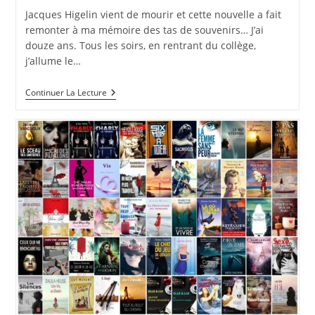
publication :
la
Jacques Higelin vient de mourir et cette nouvelle a fait
publication :
remonter à ma mémoire des tas de souvenirs… J’ai
douze ans. Tous les soirs, en rentrant du collège,
j’allume le…
RIP
Continuer La Lecture
Maître
Jacques