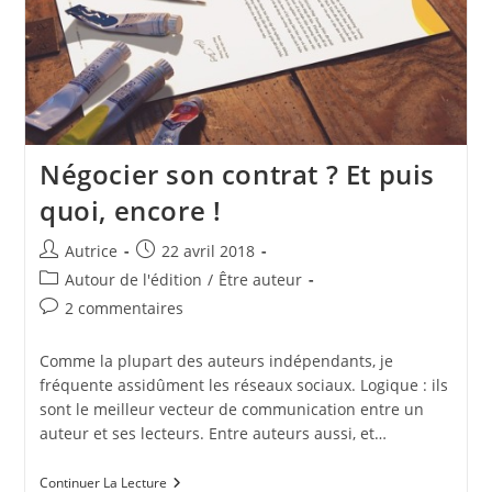
Négocier son contrat ? Et puis
quoi, encore !
Auteur/autrice
Publication
Autrice
22 avril 2018
de
publiée :
Post
Autour de l'édition
/
Être auteur
la
category:
Commentaires
2 commentaires
publication :
de
la
Comme la plupart des auteurs indépendants, je
publication :
fréquente assidûment les réseaux sociaux. Logique : ils
sont le meilleur vecteur de communication entre un
auteur et ses lecteurs. Entre auteurs aussi, et…
Négocier
Continuer La Lecture