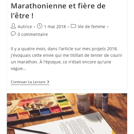
Marathonienne et fière de
l’être !
Auteur/autrice
Publication
Post
Autrice
1 mai 2018
Vie de femme
de
publiée :
category:
Commentaires
0 commentaire
la
de
publication :
la
Il y a quatre mois, dans l'article sur mes projets 2018,
publication :
j'évoquais cette envie qui me titillait de tenter de courir
un marathon. À l'époque, ce n'était encore qu'une
vague…
Marathonienne
Continuer La Lecture
Et
Fière
De
L’être
!