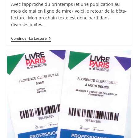
publication :
la
Avec l’approche du printemps (et une publication au
publication :
mois de mai en ligne de mire), voici le retour de la bêta-
lecture. Mon prochain texte est donc parti dans
diverses boîtes…
Des
Continuer La Lecture
Vacances
En
Eaux
Troubles