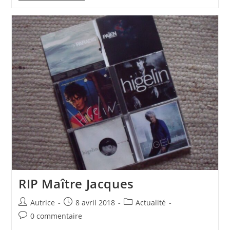
Son
Contrat
?
Et
Puis
Quoi,
Encore
!
RIP Maître Jacques
Auteur/autrice
Publication
Post
Autrice
8 avril 2018
Actualité
de
publiée :
category:
Commentaires
0 commentaire
la
de