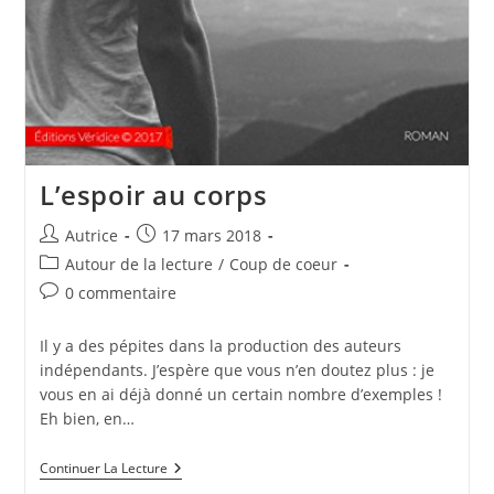
L’espoir au corps
Auteur/autrice
Publication
Autrice
17 mars 2018
de
publiée :
Post
Autour de la lecture
/
Coup de coeur
la
category:
Commentaires
0 commentaire
publication :
de
la
Il y a des pépites dans la production des auteurs
publication :
indépendants. J’espère que vous n’en doutez plus : je
vous en ai déjà donné un certain nombre d’exemples !
Eh bien, en…
L’espoir
Continuer La Lecture
Au