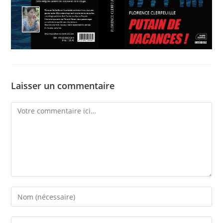
Laisser un commentaire
Comment
Enter
your
name
Enter