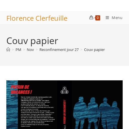
Skip
to
Florence Clerfeuille
content
Menu
0
Couv papier
>
PM
>
Nov
>
Reconfinement jour 27
>
Couv papier