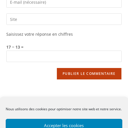
or
your
username
email
Saisir
to
address
l’URL
comment
to
de
Saisissez votre réponse en chiffres
comment
votre
site
17 − 13 =
(facultatif)
Nous utilisons des cookies pour optimiser notre site web et notre service.
CGV
-
Mentions légales
-
Contact
Accepter les cookies