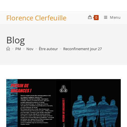
Skip
to
Florence Clerfeuille
content
Menu
0
Blog
>
PM
>
Nov
>
Être auteur
>
Reconfinement jour 27