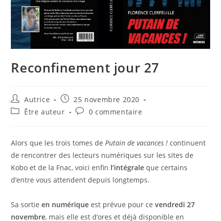
Reconfinement jour 27
Auteur/autrice
Publication
Autrice
25 novembre 2020
de
publiée :
Post
Commentaires
Être auteur
0 commentaire
la
category:
de
publication :
la
publication :
Alors que les trois tomes de
Putain de vacances !
continuent
de rencontrer des lecteurs numériques sur les sites de
Kobo et de la Fnac, voici enfin
l’intégrale
que certains
d’entre vous attendent depuis longtemps.
Sa sortie
en numérique
est prévue pour ce
vendredi 27
novembre
, mais elle est d’ores et déjà disponible en