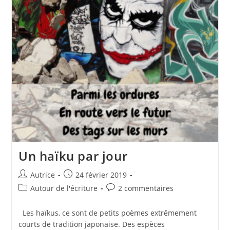
Un haïku par jour
Auteur/autrice
Publication
Autrice
24 février 2019
de
publiée :
Post
Commentaires
Autour de l'écriture
2 commentaires
la
category:
de
publication :
la
Les haïkus, ce sont de petits poèmes extrêmement
publication :
courts de tradition japonaise. Des espèces