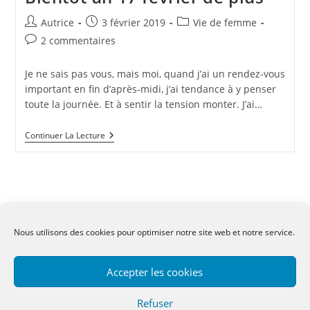
Auteur/autrice
Publication
Post
Autrice
3 février 2019
Vie de femme
de
publiée :
category:
Commentaires
2 commentaires
la
de
publication :
la
Je ne sais pas vous, mais moi, quand j’ai un rendez-vous
publication :
important en fin d’après-midi, j’ai tendance à y penser
toute la journée. Et à sentir la tension monter. J’ai…
Bientôt
Continuer La Lecture
Un
17
Février
De
Plus
Nous utilisons des cookies pour optimiser notre site web et notre service.
CGV
-
Mentions légales
-
Contact
Accepter les cookies
Refuser