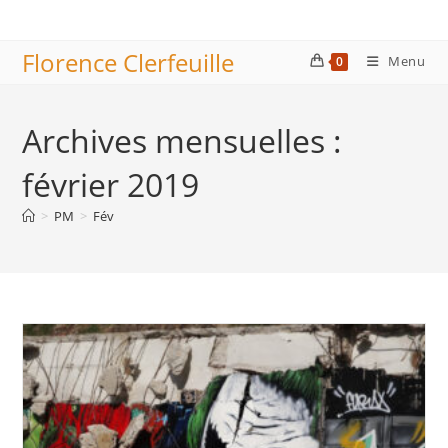
Skip
to
Florence Clerfeuille
content
Menu
0
Archives mensuelles :
février 2019
>
PM
>
Fév