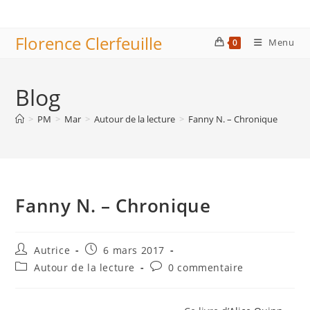
Skip
to
Florence Clerfeuille
content
Menu
0
Blog
>
PM
>
Mar
>
Autour de la lecture
>
Fanny N. – Chronique
Fanny N. – Chronique
Auteur/autrice
Publication
Autrice
6 mars 2017
de
publiée :
Post
Commentaires
Autour de la lecture
0 commentaire
la
category:
de
publication :
la
publication :