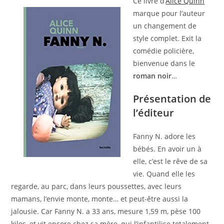
Ce livre d’
Alice Quinn
marque pour l’auteur
un changement de
style complet. Exit la
comédie policière,
bienvenue dans le
roman noir
…
Présentation de
l’éditeur
Fanny N. adore les
bébés. En avoir un à
elle, c’est le rêve de sa
vie. Quand elle les
regarde, au parc, dans leurs poussettes, avec leurs
mamans, l’envie monte, monte… et peut-être aussi la
jalousie. Car Fanny N. a 33 ans, mesure 1,59 m, pèse 100
kilos, et vit encore chez sa mère, qui l’infantilise totalement.