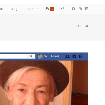
Toggle
act
Blog
Boutique
0
website
>
PM
search