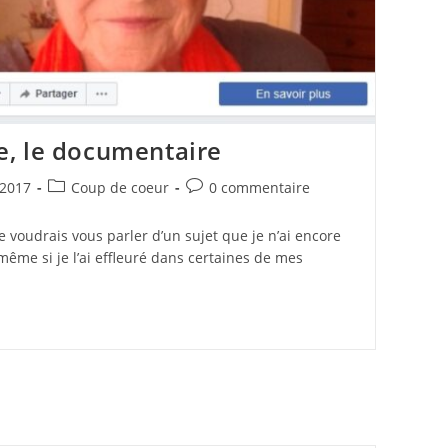
, le documentaire
Post
Commentaires
2017
Coup de coeur
0 commentaire
category:
de
la
je voudrais vous parler d’un sujet que je n’ai encore
publication :
même si je l’ai effleuré dans certaines de mes
idée,
e