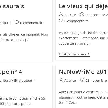
 saurais
Le vieux qui déje
Auteur/autrice
Publication
Autrice
9 décembre 2
de
publiée :
Commentaires
0 commentaire
Commentaires
criture
0 commentaire
la
de
de
publication :
la
la
Pourquoi ai-je choisi d’emprunt
urrais dire en ce moment. Non
publication :
publication :
exactement. Il était posé sur u
lecture… mais j’ai
couverture n’avait…
Le
Continuer La Lecture
Vieux
Qui
Déjeunait
Seul
ape n° 4
NaNoWriMo 2017 
Auteur/autrice
Publication
criture
/
Être auteur
Autrice
21 novembre 
de
publiée :
la
Après 20 jours d'écriture, 36 
publication :
planning. Tout va bien. Cette 
enge, le compteur affiche 55
être ? Cet…
ntôt pour une petite…