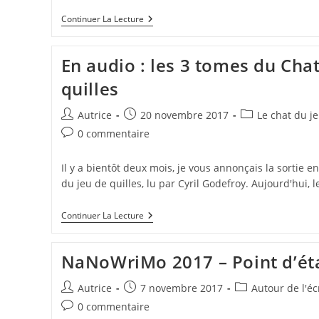
NaNoWriMo
Continuer La Lecture
2017
–
Point
En audio : les 3 tomes du Chat
D’étape
N°
quilles
4
Auteur/autrice
Publication
Post
Autrice
20 novembre 2017
Le chat du je
de
publiée :
category:
Commentaires
0 commentaire
la
de
publication :
la
Il y a bientôt deux mois, je vous annonçais la sortie e
publication :
du jeu de quilles, lu par Cyril Godefroy. Aujourd'hui, l
En
Continuer La Lecture
Audio
:
Les
NaNoWriMo 2017 – Point d’ét
3
Tomes
Du
Auteur/autrice
Publication
Post
Autrice
7 novembre 2017
Autour de l'éc
Chat
de
publiée :
category:
Commentaires
0 commentaire
Du
la
Jeu