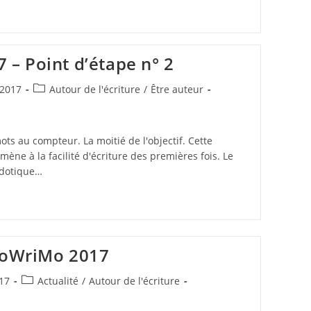
– Point d’étape n° 2
Post
2017
Autour de l'écriture
/
Être auteur
category:
ts au compteur. La moitié de l'objectif. Cette
ène à la facilité d'écriture des premières fois. Le
cdotique…
aNoWriMo 2017
Post
17
Actualité
/
Autour de l'écriture
category: