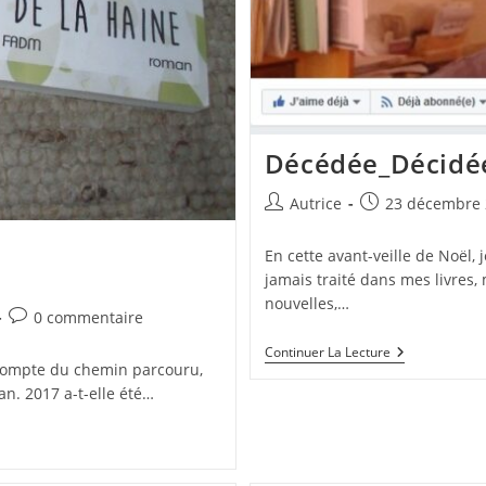
Décédée_Décidée
Auteur/autrice
Publication
Autrice
23 décembre 
de
publiée :
la
En cette avant-veille de Noël, 
publication :
jamais traité dans mes livres, 
nouvelles,…
Commentaires
0 commentaire
de
Décédée_Déc
Continuer La Lecture
la
 compte du chemin parcouru,
Le
publication :
Documentair
an. 2017 a-t-elle été…