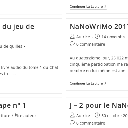
NaNoWriMo
Continuer La Lecture
2017
–
Point
 du jeu de
NaNoWriMo 2017 
D’étape
N°
3
Auteur/autrice
Publication
Autrice
14 novembre 
de
publiée :
Commentaires
0 commentaire
u de quilles
la
de
publication :
la
Au quatorzième jour, 25 022 mo
publication :
cinquième participation me ram
n livre audio du tome 1 du Chat
nombre en lui-même est ane
es trois…
NaNoWriMo
Continuer La Lecture
2017
–
Point
D’étape
ape n° 1
J – 2 pour le N
N°
2
Auteur/autrice
Publication
riture
/
Être auteur
Autrice
30 octobre 20
de
publiée :
Commentaires
0 commentaire
la