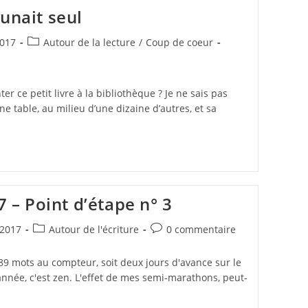
unait seul
Post
017
Autour de la lecture
/
Coup de coeur
category:
er ce petit livre à la bibliothèque ? Je ne sais pas
ne table, au milieu d’une dizaine d’autres, et sa
– Point d’étape n° 3
Post
Commentaires
2017
Autour de l'écriture
0 commentaire
category:
de
la
689 mots au compteur, soit deux jours d'avance sur le
publication :
année, c'est zen. L'effet de mes semi-marathons, peut-