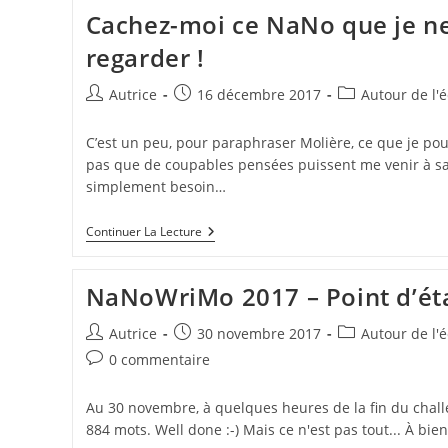
Belle
Cachez-moi ce NaNo que je ne
Année
?
regarder !
Auteur/autrice
Publication
Post
Autrice
16 décembre 2017
Autour de l'é
de
publiée :
category:
la
C’est un peu, pour paraphraser Molière, ce que je po
publication :
pas que de coupables pensées puissent me venir à sa 
simplement besoin…
Cachez-
Continuer La Lecture
Moi
Ce
NaNo
NaNoWriMo 2017 – Point d’ét
Que
Je
Ne
Auteur/autrice
Publication
Post
Autrice
30 novembre 2017
Autour de l'é
Saurais
de
publiée :
category:
Commentaires
0 commentaire
Regarder
la
!
de
publication :
la
Au 30 novembre, à quelques heures de la fin du chall
publication :
884 mots. Well done :-) Mais ce n'est pas tout... À bie