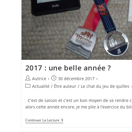
2017 : une belle année ?
Auteur/autrice
Publication
Autrice
30 décembre 2017
de
publiée :
Post
Actualité
/
Être auteur
/
Le chat du jeu de quilles
la
category:
publication :
C'est de saison et c'est un bon moyen de se rendre
alors cette année encore, je me plie à l'exercice du bil
2017
Continuer La Lecture
:
Une