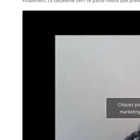
Finalement, ce deuxième tiers se passe mieux que pré
Cliquez po
marketing