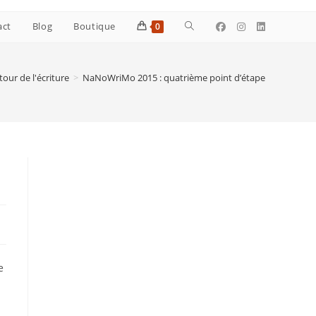
Toggle
act
Blog
Boutique
0
website
tour de l'écriture
>
NaNoWriMo 2015 : quatrième point d’étape
search
e