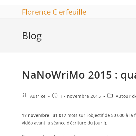
Skip
Florence Clerfeuille
to
content
Blog
NaNoWriMo 2015 : qua
Auteur/autrice
Publication
Post
Autrice
17 novembre 2015
Autour de
de
publiée :
category:
la
publication :
17 novembre
:
31 017
mots sur l’objectif de 50 000 à la
vidéo avant la séance d’écriture du jour !).