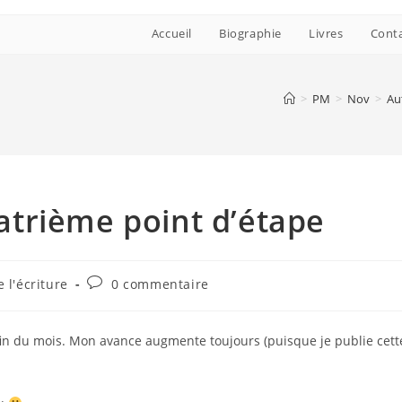
Accueil
Biographie
Livres
Cont
>
PM
>
Nov
>
Au
trième point d’étape
Commentaires
 l'écriture
0 commentaire
de
la
publication :
 fin du mois. Mon avance augmente toujours (puisque je publie cett