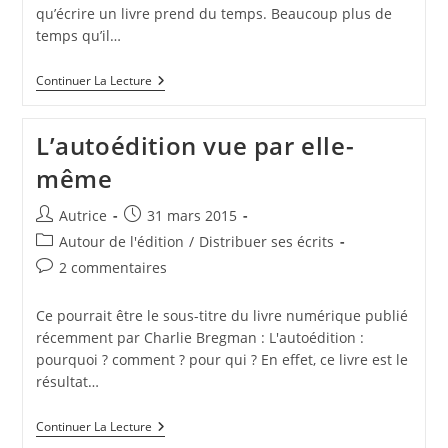
qu’écrire un livre prend du temps. Beaucoup plus de
temps qu’il…
Vous
Continuer La Lecture
Avez
Le
Pouvoir
L’autoédition vue par elle-
!
même
Auteur/autrice
Publication
Autrice
31 mars 2015
de
publiée :
Post
Autour de l'édition
/
Distribuer ses écrits
la
category:
Commentaires
2 commentaires
publication :
de
la
Ce pourrait être le sous-titre du livre numérique publié
publication :
récemment par Charlie Bregman : L'autoédition :
pourquoi ? comment ? pour qui ? En effet, ce livre est le
résultat…
L’autoédition
Continuer La Lecture
Vue