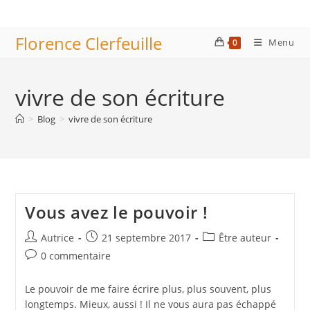
Skip
to
Florence Clerfeuille
content
Menu
0
vivre de son écriture
>
Blog
>
vivre de son écriture
Vous avez le pouvoir !
Auteur/autrice
Publication
Post
Autrice
21 septembre 2017
Être auteur
de
publiée :
category:
Commentaires
0 commentaire
la
de
publication :
la
Le pouvoir de me faire écrire plus, plus souvent, plus
publication :
longtemps. Mieux, aussi ! Il ne vous aura pas échappé