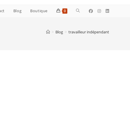
Toggle
act
Blog
Boutique
0
website
>
Blog
>
travailleur indépendant
search