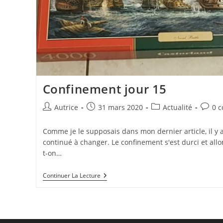
Confinement jour 15
Auteur/autrice
Publication
Post
Comme
Autrice
31 mars 2020
Actualité
0 
de
publiée :
category:
de
la
la
Comme je le supposais dans mon dernier article, il y 
publication :
publica
continué à changer. Le confinement s'est durci et allon
t-on…
Confinement
Continuer La Lecture
Jour
15