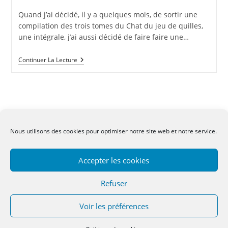
de
la
Quand j’ai décidé, il y a quelques mois, de sortir une
publication :
compilation des trois tomes du Chat du jeu de quilles,
une intégrale, j’ai aussi décidé de faire faire une…
Vous
Continuer La Lecture
Reprendrez
Bien
Une
Petite
Kouverture
?
Nous utilisons des cookies pour optimiser notre site web et notre service.
CGV
-
Mentions légales
-
Contact
Accepter les cookies
Refuser
Voir les préférences
Copyright 2022 - OceanWP Theme by OceanWP