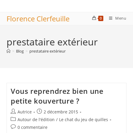
Skip
to
Florence Clerfeuille
content
Menu
0
prestataire extérieur
>
Blog
>
prestataire extérieur
Vous reprendrez bien une
petite kouverture ?
Auteur/autrice
Publication
Autrice
2 décembre 2015
de
publiée :
Post
Autour de l'édition
/
Le chat du jeu de quilles
la
category:
Commentaires
0 commentaire
publication :