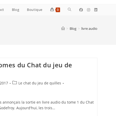
Toggle
act
Blog
Boutique
0
website
>
Blog
>
livre audio
search
 tomes du Chat du jeu de
Post
2017
Le chat du jeu de quilles
category:
us annonçais la sortie en livre audio du tome 1 du Chat
 Godefroy. Aujourd'hui, les trois…