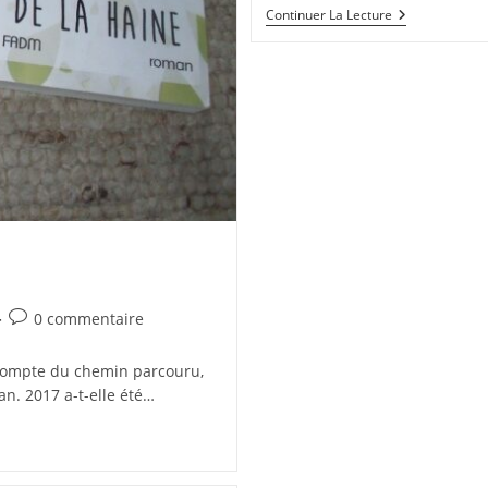
En
Continuer La Lecture
Audio
:
Les
3
Tomes
Du
Chat
Du
Jeu
De
Quilles
Commentaires
0 commentaire
de
la
 compte du chemin parcouru,
publication :
an. 2017 a-t-elle été…