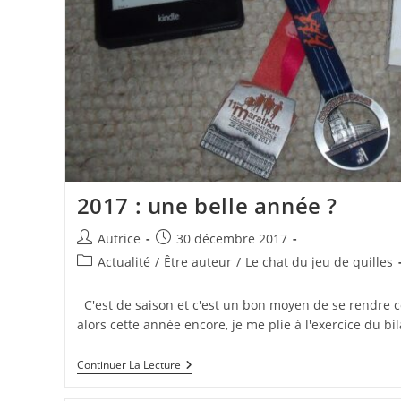
2017 : une belle année ?
Auteur/autrice
Publication
Autrice
30 décembre 2017
de
publiée :
Post
Actualité
/
Être auteur
/
Le chat du jeu de quilles
la
category:
publication :
C'est de saison et c'est un bon moyen de se rendre
alors cette année encore, je me plie à l'exercice du bil
2017
Continuer La Lecture
:
Une