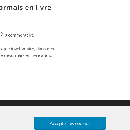
sormais en livre
ommentaires
0 commentaire
e
a
esque involontaire, dans mon
ublication :
ste désormais en livre audio.
ntact
Accepter les cookies