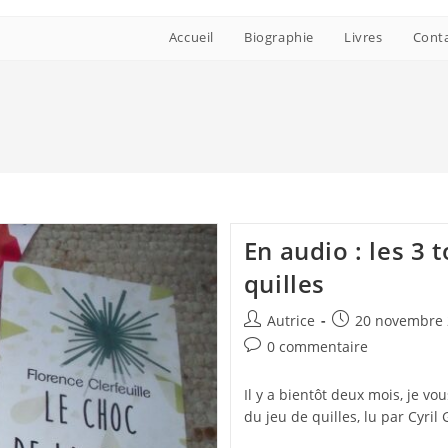
Accueil
Biographie
Livres
Cont
En audio : les 3
quilles
Auteur/autrice
Publication
Autrice
20 novembre 
de
publiée :
Commentaires
0 commentaire
la
de
publication :
la
Il y a bientôt deux mois, je vo
publication :
du jeu de quilles, lu par Cyril