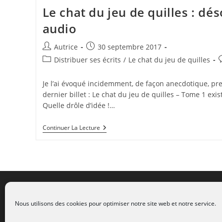
Belle
Le chat du jeu de quilles : dé
Année
?
audio
Auteur/autrice
Publication
Autrice
30 septembre 2017
de
publiée :
Post
C
Distribuer ses écrits
/
Le chat du jeu de quilles
la
category:
d
publication :
l
Je l’ai évoqué incidemment, de façon anecdotique, pr
p
dernier billet : Le chat du jeu de quilles – Tome 1 exi
Quelle drôle d’idée !…
Le
Continuer La Lecture
Chat
Du
Jeu
De
Quilles
:
Désormais
En
CGV
-
Mentions légales
-
Co
Livre
Nous utilisons des cookies pour optimiser notre site web et notre service.
Audio