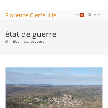
Skip
to
Florence Clerfeuille
content
Menu
0
état de guerre
>
Blog
>
état de guerre