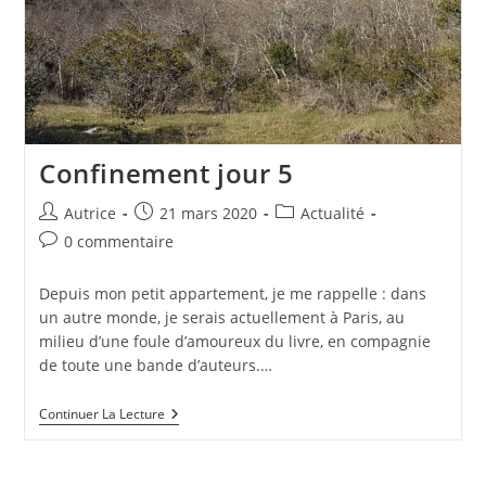
Confinement jour 5
Auteur/autrice
Publication
Post
Autrice
21 mars 2020
Actualité
de
publiée :
category:
Commentaires
0 commentaire
la
de
publication :
la
Depuis mon petit appartement, je me rappelle : dans
publication :
un autre monde, je serais actuellement à Paris, au
milieu d’une foule d’amoureux du livre, en compagnie
de toute une bande d’auteurs.…
Confinement
Continuer La Lecture
Jour
5