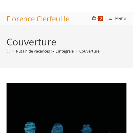
Skip
to
Florence Clerfeuille
content
Menu
0
Couverture
>
Putain de vacances ! – L’intégrale
>
Couverture