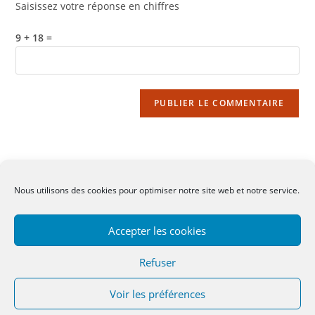
Saisissez votre réponse en chiffres
comment
votre
site
9 + 18 =
(facultatif)
Nous utilisons des cookies pour optimiser notre site web et notre service.
CGV
-
Mentions légales
-
Contact
Accepter les cookies
Refuser
Voir les préférences
Copyright 2022 - OceanWP Theme by OceanWP