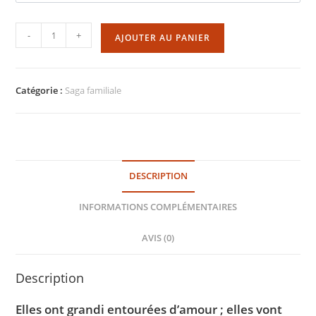
quantité
-
+
AJOUTER AU PANIER
de
Le
Choc
Catégorie :
Saga familiale
de
la
haine
DESCRIPTION
INFORMATIONS COMPLÉMENTAIRES
AVIS (0)
Description
Elles ont grandi entourées d’amour ; elles vont