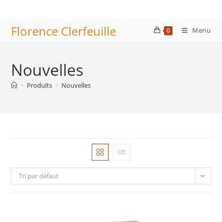
Skip
to
Florence Clerfeuille
content
Menu
0
Nouvelles
>
Produits
>
Nouvelles
Tri par défaut