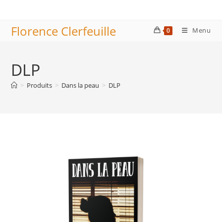
Skip
to
Florence Clerfeuille
content
Menu
0
DLP
>
Produits
>
Dans la peau
>
DLP