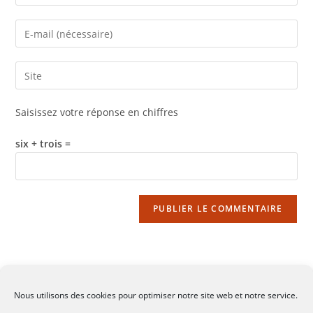
your
name
Enter
or
your
username
email
Saisir
to
address
l’URL
comment
to
de
Saisissez votre réponse en chiffres
comment
votre
site
six + trois =
(facultatif)
Nous utilisons des cookies pour optimiser notre site web et notre service.