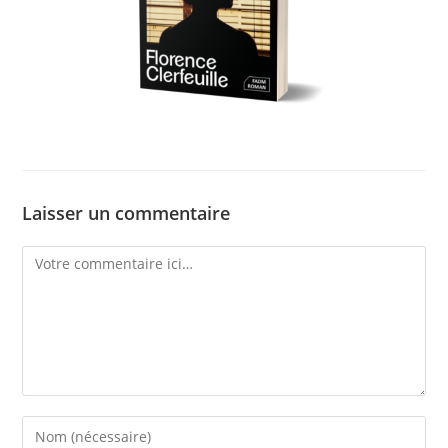
Laisser un commentaire
Comment
Enter