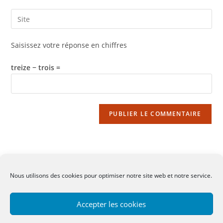
username
email
Saisir
to
address
l’URL
comment
to
de
Saisissez votre réponse en chiffres
comment
votre
site
treize − trois =
(facultatif)
Nous utilisons des cookies pour optimiser notre site web et notre service.
CGV
-
Mentions légales
-
Contact
Accepter les cookies