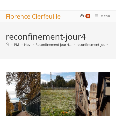
Skip
to
Florence Clerfeuille
content
Menu
0
reconfinement-jour4
>
PM
>
Nov
>
Reconfinement jour 4…
>
reconfinement-jour4