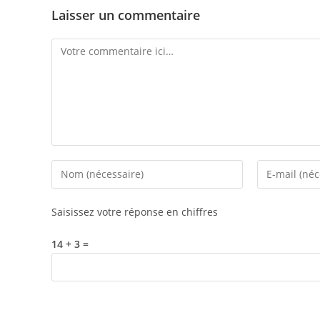
Laisser un commentaire
Comment
Enter
Enter
your
your
name
email
Saisissez votre réponse en chiffres
or
address
username
to
14 + 3 =
to
comment
comment