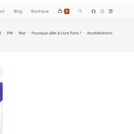
Toggle
act
Blog
Boutique
0
website
>
PM
>
Mar
>
Pourquoi aller à Livre Paris ?
>
Accréditations
search