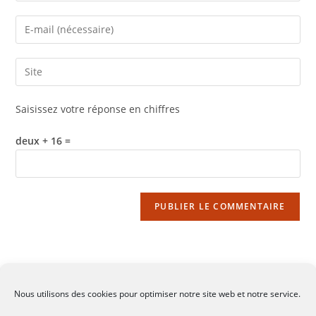
name
Enter
or
your
username
email
Saisir
to
address
l’URL
comment
to
de
Saisissez votre réponse en chiffres
comment
votre
site
deux + 16 =
(facultatif)
Nous utilisons des cookies pour optimiser notre site web et notre service.
CGV
-
Mentions légales
-
Contact