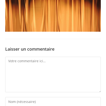
Laisser un commentaire
Comment
Enter
your