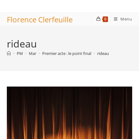
Skip
to
Florence Clerfeuille
content
Menu
0
rideau
>
PM
>
Mar
>
Premier acte : le point final
>
rideau