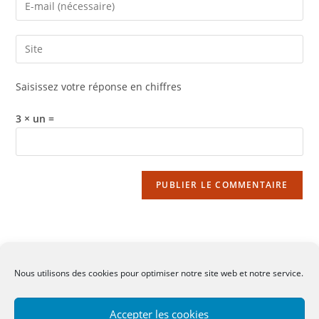
Enter
or
your
username
email
Saisir
to
address
l’URL
comment
to
de
Saisissez votre réponse en chiffres
comment
votre
site
3 × un =
(facultatif)
Nous utilisons des cookies pour optimiser notre site web et notre service.
CGV
-
Mentions légales
-
Contact
Accepter les cookies