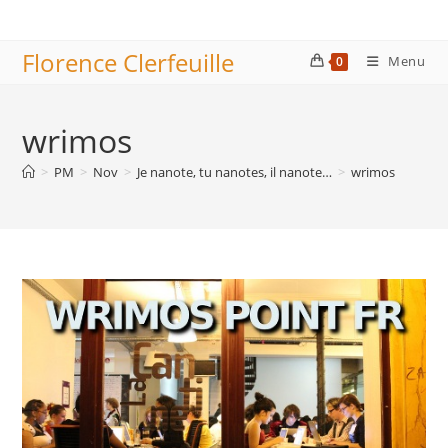
Skip
to
Florence Clerfeuille
content
Menu
0
wrimos
>
PM
>
Nov
>
Je nanote, tu nanotes, il nanote…
>
wrimos