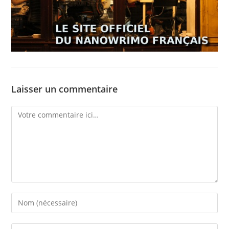
Laisser un commentaire
Comment
Enter
your
name